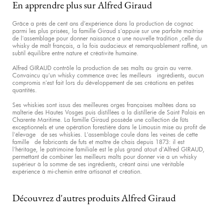
En apprendre plus sur Alfred Giraud
Grâce a prés de cent ans d’expérience dans la production de cognac
parmi les plus prisées, la famille Giraud s'appuie sur une parfaite maitrise
de l'assemblage pour donner naissance a une nouvelle tradition ,celle du
whisky de malt français, a la fois audacieux et remarquablement raffiné, un
subtil équilibre entre nature et créativite humaine.
Alfred GIRAUD contrôle la production de ses malts au grain au verre.
Convaincu qu'un whisky commence avec les meilleurs ingrédients, aucun
compromis n'est fait lors du développement de ses créations en petites
quantités.
Ses whiskies sont issus des meilleures orges françaises maltées dans sa
malterie des Hautes Vosges puis distillées a la distillerie de Saint Palais en
Charente Maritime. La famille Giraud possède une collection de fûts
exceptionnels et une opération forestière dans le Limousin mise au profit de
l'élevage de ses whiskies. L'assemblage coule dans les veines de cette
famille de fabricants de futs et maître de chais depuis 1873: il est
l'héritage, le patrimoine familiale est le plus grand atout d'Alfred GIRAUD,
permettant de combiner les meilleurs malts pour donner vie a un whisky
supérieur à la somme de ses ingrédients, créant ainsi une véritable
expérience à mi-chemin entre artisanat et création.
Découvrez d'autres produits Alfred Giraud