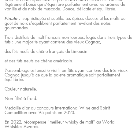
légèrement boisé qui s’équilibre parfaitement avec les arômes de
vanille et de noix de muscade. Douce, délicate et équilibrée.
: sophistiquée et subtile. Les épices douces et les malts au
Finale
goût de noix s’équilibrent parfaitement révélant des notes
gourmandes.
Trois distillats de malt français non tourbés, logés dans trois types de
fûts : une majorité ayant contenu des vieux Cognac,
des fûts neufs de chêne français du Limousin
et des fûts neufs de chêne américain.
L’assemblage est ensuite vieilli en fûts ayant contenu des très vieux
Cognac jusqu’à ce que la palette aromatique soit parfaitement
équilibrée.
Couleur naturelle.
Non filtré à froid.
Médaille d'or au concours International Wine and Spirit
Competition avec 95 points en 2023.
En 2022, récompense "meilleur whisky de malt" au World
Whiskies Awards.