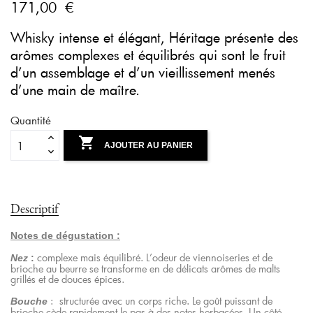
171,00 €
Whisky intense et élégant, Héritage présente des
arômes complexes et équilibrés qui sont le fruit
d’un assemblage et d’un vieillissement menés
d’une main de maître.
Quantité

AJOUTER AU PANIER
Descriptif
Notes de dégustation :
complexe mais équilibré. L’odeur de viennoiseries et de
Nez
:
brioche au beurre se transforme en de délicats arômes de malts
grillés et de douces épices.
: structurée avec un corps riche. Le goût puissant de
Bouche
brioche cède rapidement le pas à des notes herbacées. Un côté